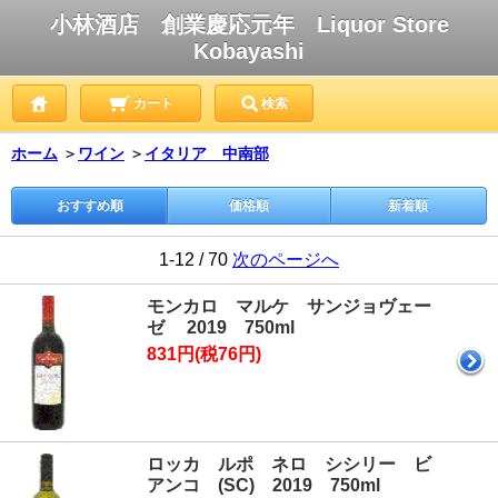
小林酒店 創業慶応元年 Liquor Store
Kobayashi
カート
検索
ホーム
＞
ワイン
＞
イタリア 中南部
おすすめ順
価格順
新着順
1-12 / 70
次のページへ
モンカロ マルケ サンジョヴェー
ゼ 2019 750ml
831円(税76円)
ロッカ ルポ ネロ シシリー ビ
アンコ (SC) 2019 750ml