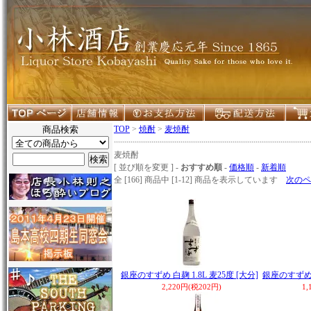
商品検索
TOP
>
焼酎
>
麦焼酎
麦焼酎
[ 並び順を変更 ] -
おすすめ順
-
価格順
-
新着順
全 [166] 商品中 [1-12] 商品を表示しています
次のペ
銀座のすずめ 白麹 1.8L 麦25度 [大分]
銀座のすずめホ
2,220円(税202円)
1