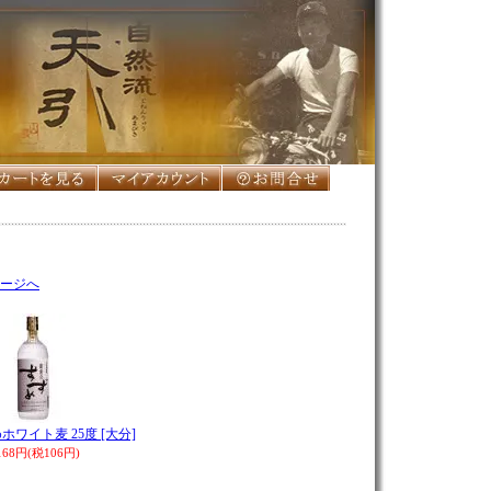
ージへ
ワイト麦 25度 [大分]
,168円(税106円)