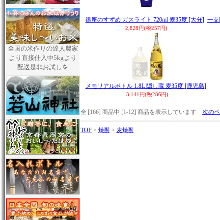
銀座のすずめ ガスライト 720ml 麦35度 [大分]
一支國
2,828円(税257円)
全国の米作りの達人農家
より直接仕入中5kgより
配送是非お試しを
メモリアルボトル 1.8L 隠し蔵 麦35度 [鹿児島]
3,141円(税286円)
全 [166] 商品中 [1-12] 商品を表示しています
次のペ
TOP
>
焼酎
>
麦焼酎