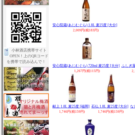
安心院蔵(あじむぐら) 1.8L 麦25度 [大分]
2,009円(税183円)
小林酒店携帯サイト
OPEN！上のQRコード
を携帯で読み込んで！
安心院蔵(あじむぐら) 720ml 麦25度 [大分]
ふしぎ屋 
1,267円(税115円)
2
献上 1.8L 麦25度 [福岡]
石仏 1.8L 麦25度 [大分]
なし
1,746円(税159円)
1,746円(税159円)