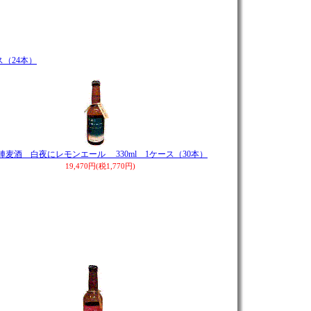
（24本）
陣麦酒 白夜にレモンエール 330ml 1ケース（30本）
19,470円(税1,770円)