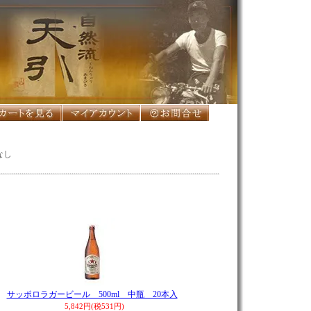
なし
サッポロラガービール 500ml 中瓶 20本入
5,842円(税531円)