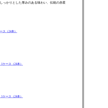
しっかりとした厚みのある味わい、伝統の赤星
ース（24本）
1ケース（24本）
1ケース（24本）