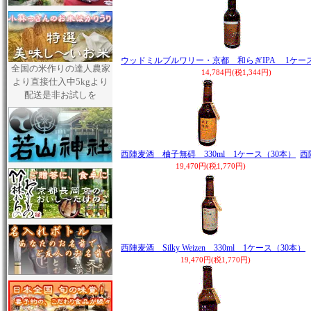
ウッドミルブルワリー・京都 和らぎIPA 1ケース
全国の米作りの達人農家
14,784円(税1,344円)
より直接仕入中5kgより
配送是非お試しを
西陣麦酒 柚子無碍 330ml 1ケース（30本）
西
19,470円(税1,770円)
西陣麦酒 Silky Weizen 330ml 1ケース（30本）
19,470円(税1,770円)