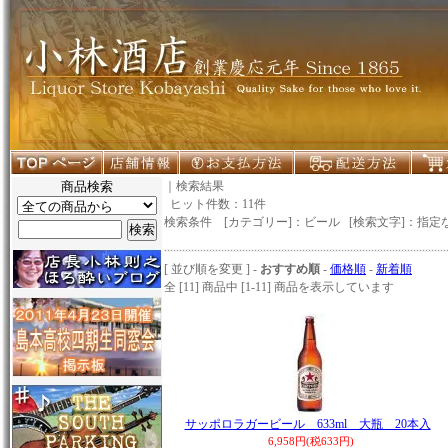
商品検索
｜検索結果
ヒット件数：11件
検索条件 [カテゴリー]：ビール [検索文字]：指定
[ 並び順を変更 ] -
おすすめ順
-
価格順
-
新着順
全 [11] 商品中 [1-11] 商品を表示しています
サッポロラガービール 633ml 大瓶 20本入
6,958円(税633円)