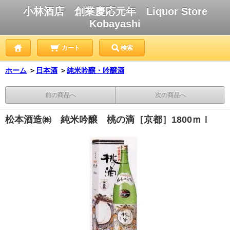
小林酒店 創業慶応元年 Liquor Store
Kobayashi
カート
検索
ホーム
＞
日本酒
＞
純米吟醸・吟醸酒
前の商品へ
次の商品へ
松本酒造㈱ 純米吟醸 桃の滴［京都］1800ｍｌ