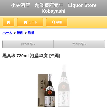
小林酒店 創業慶応元年 Liquor Store
Kobayashi
カート
検索
ホーム
＞
焼酎
＞
泡盛
前の商品へ
次の商品へ
黒真珠 720ml 泡盛43度 [沖縄]