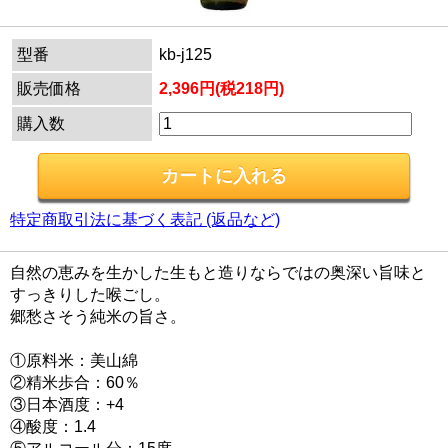
型番
kb-j125
販売価格
2,396円(税218円)
購入数
特定商取引法に基づく表記 (返品など)
自然の恵みを生かした生もと造りならではの奥深い旨味と
すっきりした喉ごし。
郷愁さそう純米の旨さ。
①原料米：美山綿
②精米歩合：60％
③日本酒度：+4
④酸度：1.4