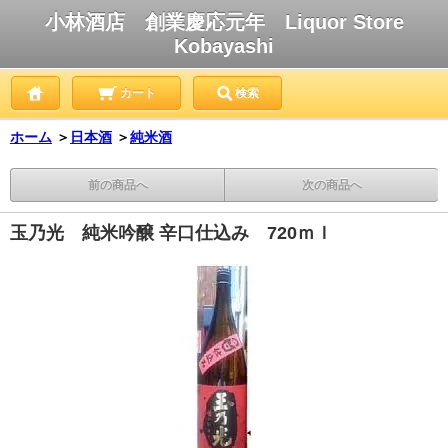
小林酒店 創業慶応元年 Liquor Store
Kobayashi
カート
検索
ホーム
＞
日本酒
＞
純米酒
前の商品へ
次の商品へ
玉乃光 純米吟醸 辛口仕込み 720ｍｌ