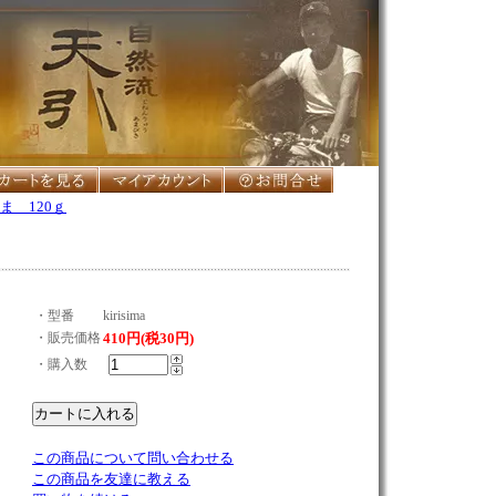
ま 120ｇ
・型番
kirisima
・販売価格
410円(税30円)
・購入数
この商品について問い合わせる
この商品を友達に教える