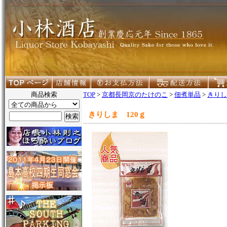
商品検索
TOP
>
京都長岡京のたけのこ
>
佃煮単品
>
きりし
きりしま 120ｇ