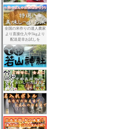
全国の米作りの達人農家
より直接仕入中5kgより
配送是非お試しを