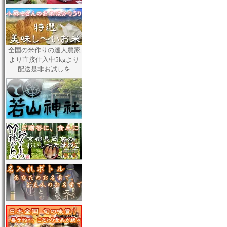
全国の米作りの達人農家
より直接仕入中5kgより
配送是非お試しを