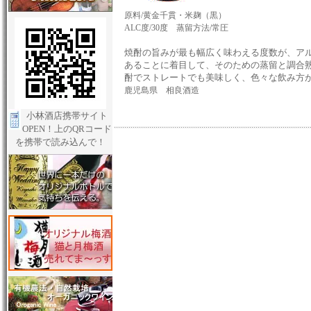
原料/黄金千貫・米麹（黒）
ALC度/30度 蒸留方法/常圧
焼酎の旨みが最も幅広く味わえる度数が、アル
あることに着目して、そのための蒸留と調合
酎でストレートでも美味しく、色々な飲み方
鹿児島県 相良酒造
小林酒店携帯サイト
OPEN！上のQRコード
を携帯で読み込んで！