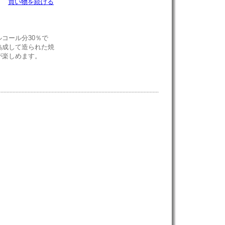
買い物を続ける
コール分30％で
熟成して造られた焼
が楽しめます。