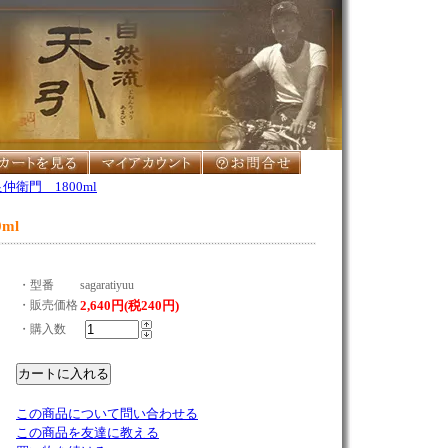
衛門 1800ml
ml
・型番
sagaratiyuu
・販売価格
2,640円(税240円)
・購入数
この商品について問い合わせる
この商品を友達に教える