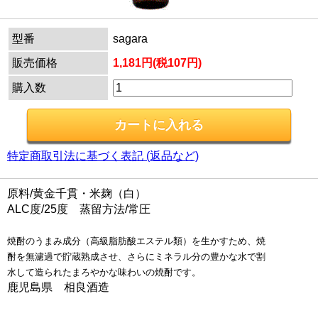
型番
sagara
販売価格
1,181円(税107円)
購入数
特定商取引法に基づく表記 (返品など)
原料/黄金千貫・米麹（白）
ALC度/25度 蒸留方法/常圧
焼酎のうまみ成分（高級脂肪酸エステル類）を生かすため、焼
酎を無濾過で貯蔵熟成させ、さらにミネラル分の豊かな水で割
水して造られたまろやかな味わいの焼酎です。
鹿児島県 相良酒造