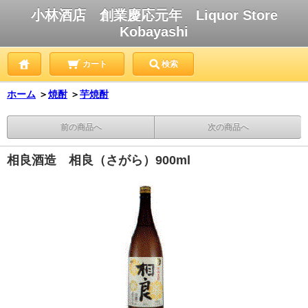
小林酒店 創業慶応元年 Liquor Store
Kobayashi
カート
検索
ホーム
＞
焼酎
＞
芋焼酎
前の商品へ
次の商品へ
相良酒造 相良（さがら）900ml