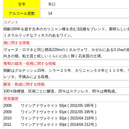
甘辛
辛口
アルコール度数
14
コメント
樹齢100年を超す古木のカリニャン種を含む3品種をブレンド。素晴らしい
ミネラルリッチなフィネスのあるワイン。
畑に関する情報
ヴォーヌ・ロマネと同じ標高220mのミネルヴォワ、カゼルにある3.1haの
向きの畑。粘土質と眩しいくらいに白く輝く石灰質の土壌。
葡萄の栽培・収穫に関する情報
樹齢はグルナッシュ15年、シラー２５年、カリニャン５０年と１１０年。
レゾネ。手摘みによる収穫。
醸造・熟成に関する情報
100％除梗後、区画ごとに醸造。20％はステンレス、80％は樽熟成。
受賞履歴
2008
ワインアドヴォケイト 92pt ( 2011/05 195号 )
2009
ワインアドヴォケイト 91pt ( 2011/05 195号 )
2010
ワインアドヴォケイト 92pt ( 2015/04 218号 )
2011
ワインアドヴォケイト 93pt ( 2014/04 212号 )