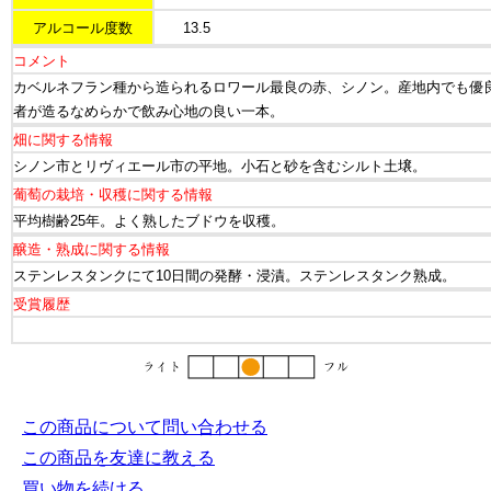
アルコール度数
13.5
コメント
カベルネフラン種から造られるロワール最良の赤、シノン。産地内でも優
者が造るなめらかで飲み心地の良い一本。
畑に関する情報
シノン市とリヴィエール市の平地。小石と砂を含むシルト土壌。
葡萄の栽培・収穫に関する情報
平均樹齢25年。よく熟したブドウを収穫。
醸造・熟成に関する情報
ステンレスタンクにて10日間の発酵・浸漬。ステンレスタンク熟成。
受賞履歴
この商品について問い合わせる
この商品を友達に教える
買い物を続ける